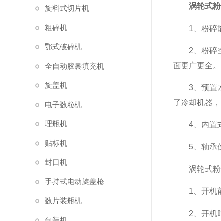
涡轮式粉
旋料式切片机
粗碎机
1、粉碎能
鄂式破碎机
2、粉碎空
面更广更全。
全自动胶囊填充机
旋盖机
3、预置水
了冷却机器，
电子数粒机
理瓶机
4、内置式
贴标机
5、轴承位
封口机
涡轮式粉碎
手持式电动旋盖枪
1、开机前
数片装瓶机
2、开机时
包装机