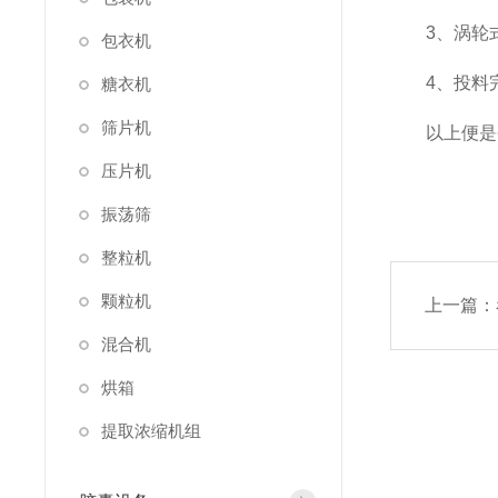
3、涡轮式
包衣机
4、投料完
糖衣机
筛片机
以上便是今
压片机
振荡筛
整粒机
颗粒机
上一篇：
混合机
烘箱
提取浓缩机组