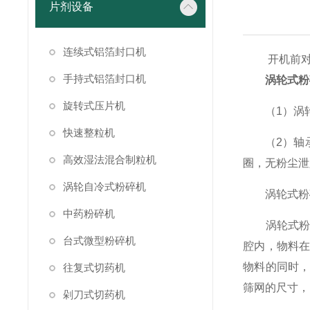
片剂设备
连续式铝箔封口机
开机前对涡
手持式铝箔封口机
涡轮式粉
旋转式压片机
（1）涡轮
快速整粒机
（2）轴承
高效湿法混合制粒机
圈，无粉尘泄
涡轮自冷式粉碎机
涡轮式粉碎
中药粉碎机
涡轮式粉碎
台式微型粉碎机
腔内，物料
物料的同时
往复式切药机
筛网的尺寸，
剁刀式切药机