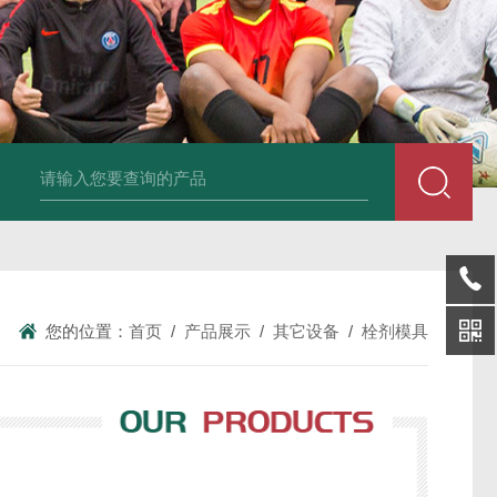
 / THP-10花篮式单冲压片机
反复式切药机
EGY-10系列长沙中南药
您的位置：
首页
/
产品展示
/
其它设备
/
栓剂模具