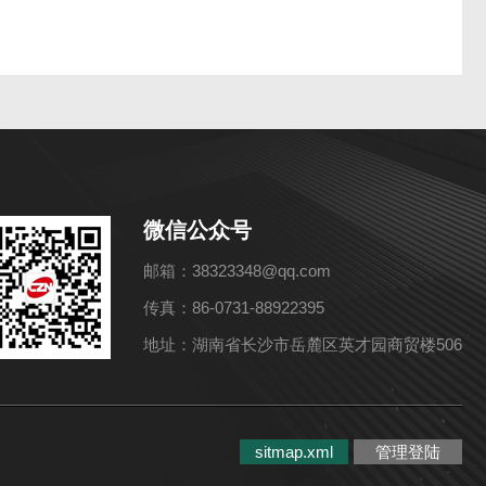
微信公众号
邮箱：38323348@qq.com
传真：86-0731-88922395
地址：湖南省长沙市岳麓区英才园商贸楼506
sitmap.xml
管理登陆