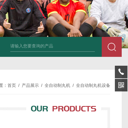
 / THP-10花篮式单冲压片机
反复式切药机
EGY-10系列长沙中南药
置：
首页
/
产品展示
/
全自动制丸机
/
全自动制丸机设备