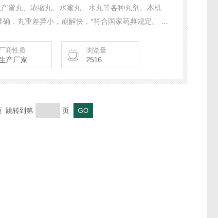
可生产蜜丸、浓缩丸、水蜜丸、水丸等各种丸剂。本机
确，丸重差异小，崩解快，*符合国家药典规定。 本
小、无污染，操作简单，安全可靠。
厂商性质
浏览量
生产厂家
2516
末页 跳转到第
页