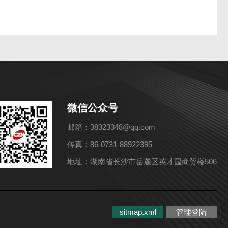
微信公众号
邮箱：38323348@qq.com
传真：86-0731-88922395
地址：湖南省长沙市岳麓区英才园商贸楼506
sitmap.xml
管理登陆