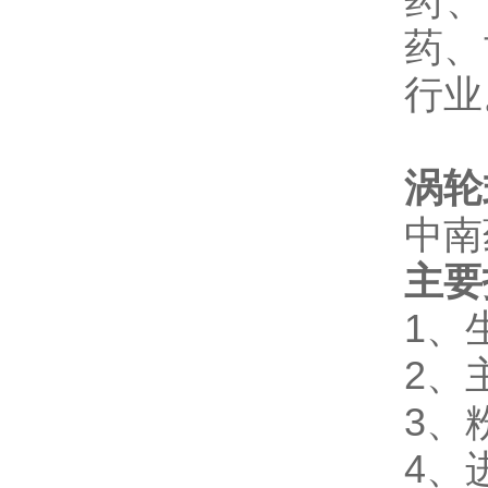
药、
药、
行业
涡轮
中南
主要
1、生
2、主
3、
4、