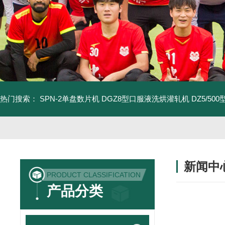
热门搜索：
SPN-2单盘数片机
DGZ8型口服液洗烘灌轧机
DZ5/5
新闻中
PRODUCT CLASSIFICATION
产品分类