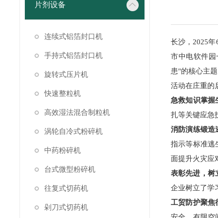
片剂设备
连续式铝箔封口机
长沙，202
手持式铝箔封口机
市中电软件园
患"的核心主
旋转式压片机
活动在庄重的
快速整粒机
急救知识掌握
高效湿法混合制粒机
扎等关键应急
消防演练锻造
涡轮自冷式粉碎机
指示等标准逃
中药粉碎机
面提升火灾应
台式微型粉碎机
表彰先进，树
往复式切药机
企业树立了学
工贸防护聚焦
剁刀式切药机
安全、有限空