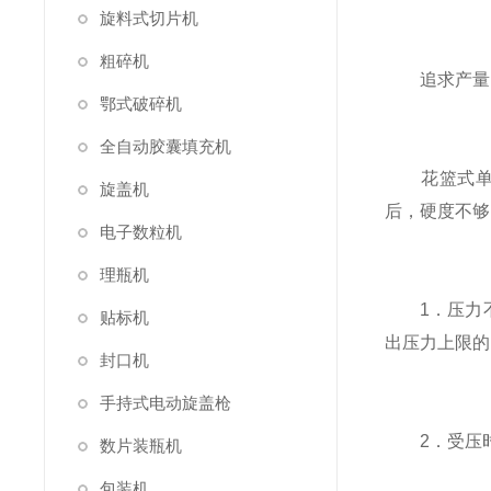
旋料式切片机
粗碎机
追求产量，
鄂式破碎机
全自动胶囊填充机
花篮式单冲压
旋盖机
后，硬度不够
电子数粒机
理瓶机
1．压力不
贴标机
出压力上限的
封口机
手持式电动旋盖枪
2．受压时
数片装瓶机
包装机