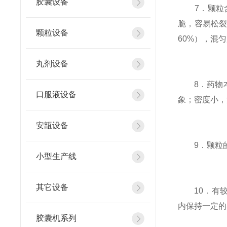
胶囊设备
7．颗粒含
脆，容易松裂
颗粒设备
60%），混
丸剂设备
8．药物本
口服液设备
象；密度小，
安瓿设备
9．颗粒的
小型生产线
其它设备
10．有较
内保持一定的
胶囊机系列