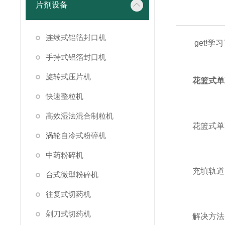
片剂设备
连续式铝箔封口机
get!学习
手持式铝箔封口机
旋转式压片机
花篮式单
快速整粒机
高效湿法混合制粒机
花篮式单冲
涡轮自冷式粉碎机
中药粉碎机
充填轨道磨
台式微型粉碎机
往复式切药机
剁刀式切药机
解决方法：