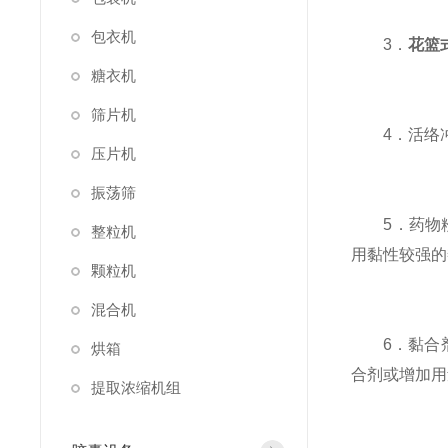
包衣机
3．
花篮
糖衣机
筛片机
4．活络冲
压片机
振荡筛
5．药物粉
整粒机
用黏性较强的
颗粒机
混合机
6．黏合剂
烘箱
合剂或增加用
提取浓缩机组