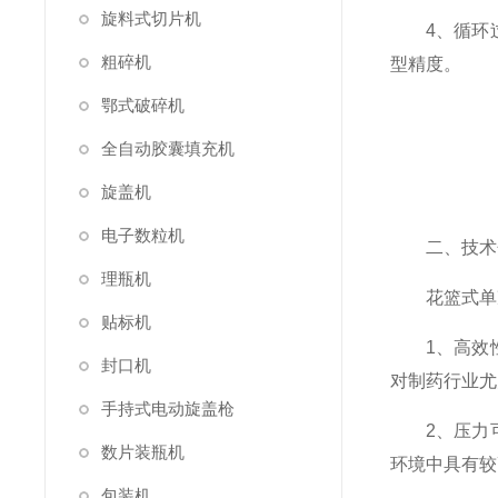
旋料式切片机
4、循环过
粗碎机
型精度。
鄂式破碎机
全自动胶囊填充机
旋盖机
电子数粒机
二、技术
理瓶机
花篮式单冲
贴标机
1、高效性
封口机
对制药行业尤
手持式电动旋盖枪
2、压力可
数片装瓶机
环境中具有较
包装机