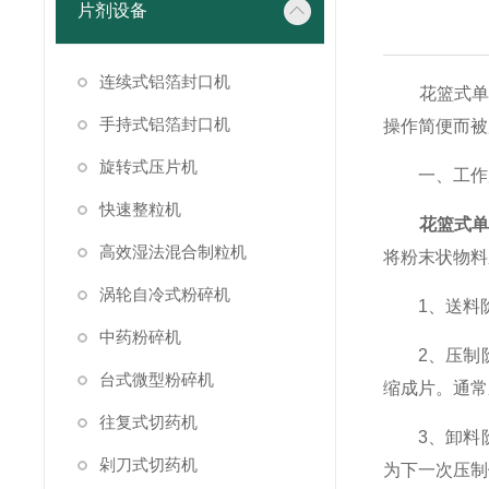
片剂设备
连续式铝箔封口机
花篮式单冲
手持式铝箔封口机
操作简便而被
旋转式压片机
一、工作
快速整粒机
花篮式
高效湿法混合制粒机
将粉末状物料
涡轮自冷式粉碎机
1、送料阶
中药粉碎机
2、压制阶
台式微型粉碎机
缩成片。通常
往复式切药机
3、卸料阶
剁刀式切药机
为下一次压制