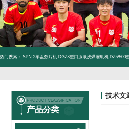
热门搜索：
SPN-2单盘数片机
DGZ8型口服液洗烘灌轧机
DZ5/5
技术文
PRODUCT CLASSIFICATION
/ TECHNIC
产品分类