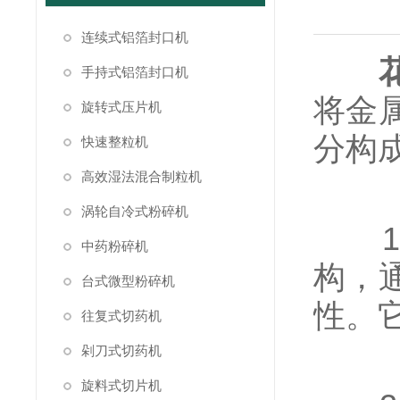
连续式铝箔封口机
手持式铝箔封口机
将金
旋转式压片机
分构
快速整粒机
高效湿法混合制粒机
涡轮自冷式粉碎机
1、
中药粉碎机
构，
台式微型粉碎机
性。
往复式切药机
剁刀式切药机
旋料式切片机