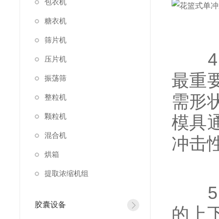
包衣机
糖衣机
筛片机
4、
压片机
最重
振荡筛
需形
整粒机
颗粒机
模具
混合机
冲击
烘箱
提取浓缩机组
5、
胶囊设备
的上