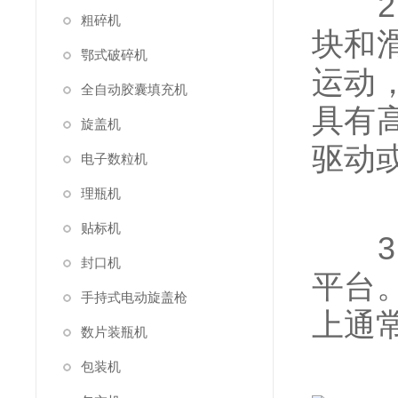
2、
粗碎机
块和
鄂式破碎机
运动
全自动胶囊填充机
具有
旋盖机
驱动
电子数粒机
理瓶机
贴标机
3、
封口机
平台
手持式电动旋盖枪
上通
数片装瓶机
包装机