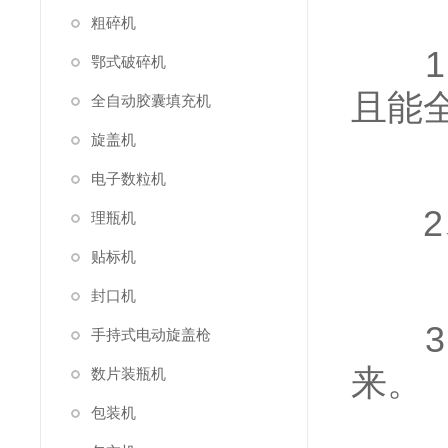
粗碎机
1、
鄂式破碎机
且能
全自动胶囊填充机
旋盖机
电子数粒机
2、
理瓶机
贴标机
封口机
3、
手持式电动旋盖枪
来。
数片装瓶机
包装机