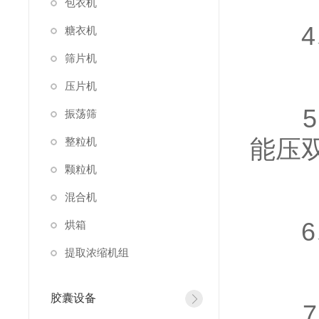
包衣机
4、
糖衣机
筛片机
压片机
5、
振荡筛
能压
整粒机
颗粒机
混合机
6、
烘箱
提取浓缩机组
胶囊设备
7、