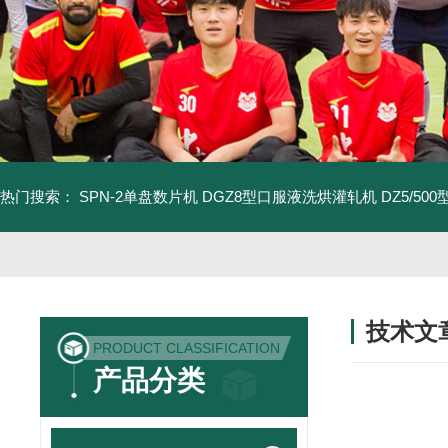
热门搜索：
SPN-2单盘数片机
DGZ8型口服液洗烘灌轧机
DZ5/5
技术文
PRODUCT CLASSIFICATION
/ TECHNIC
产品分类