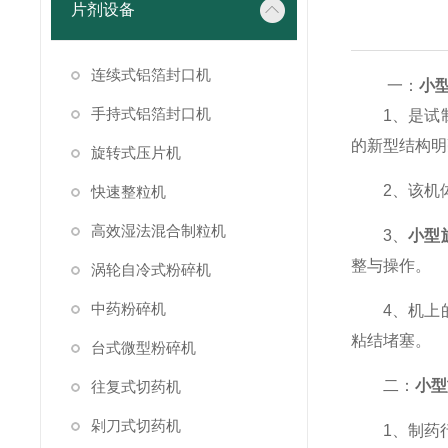
片剂设备
连续式铝箔封口机
一：
小
手持式铝箔封口机
1、是试制
的新型结构明
旋转式压片机
2、该机体
快速整粒机
高效湿法混合制粒机
3、
小型
整与操作。
涡轮自冷式粉碎机
中药粉碎机
4、机上的
粘结堵塞。
台式微型粉碎机
二：
小型
往复式切药机
剁刀式切药机
1、制药行