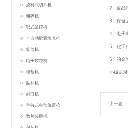
旋料式切片机
2、食品行
粗碎机
3、保健品
鄂式破碎机
4、电子电
全自动胶囊填充机
5、化工行
旋盖机
6、冶金陶
电子数粒机
理瓶机
小编语录：
贴标机
封口机
上一篇：
手持式电动旋盖枪
数片装瓶机
包装机