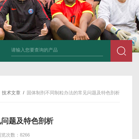
 / THP-10花篮式单冲压片机
反复式切药机
EGY-10系列长沙中南药
/
技术文章
/
固体制剂不同制粒办法的常见问题及特色剖析
见问题及特色剖析
浏览次数：8266