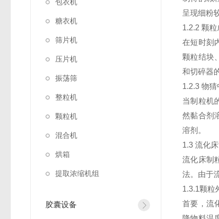
包衣机
呈现细粉
糖衣机
1.2.2
筛片机
在短时刻
颗粒结块
压片机
和切碎器
振荡筛
1.2.3
整粒机
当制粒机
然黏合剂
颗粒机
溶剂。
混合机
1.3 流化
烘箱
流化床制
提取浓缩机组
法。由于
1.3.1颗
首要，流
胶囊设备
降物料温