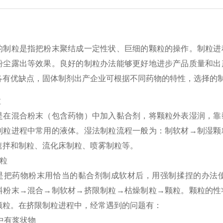
的制粒是指把粉末聚结成一定性状、巨细的颗粒的操作。制粒进
粉尘露出等效果。良好的制粒办法能够更好地进步产品质量和出
各有优缺点，固体制剂出产企业可根据不同药物的特性，选择的
粒
是在混合粉末（包含药物）中加入黏合剂，将颗粒外表湿润，靠
制粒进程中常用的液体。湿法制粒流程一般为：制软材→制湿颗
速拌和制粒、流化床制粒、喷雾制粒等。
制粒
是把药物粉末用恰当的黏合剂制成软材后，用强制揉捏的办法
料粉末→混合→制软材→挤限制粒→枯燥制粒→颗粒。颗粒的性
颗粒。在挤限制粒进程中，经常遇到的问题有：
粒中有浆状物