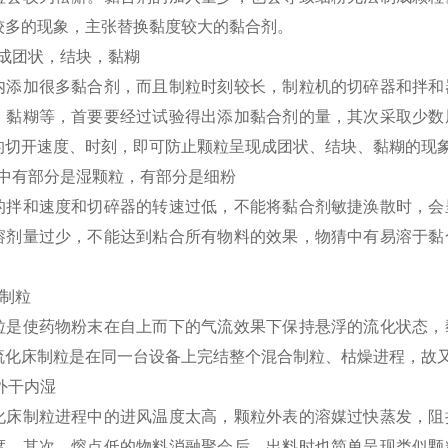
较多的现象，主张替换黏度较大的黏合剂。
 颗粒成团状，结块，黏糊
内添加很多黏合剂，而且制粒时刻较长，制粒机的切碎器和拌和
、黏糊等，首要要经过试验得出添加黏合剂的量，其次采取少数
的切开速度、时刻，即可防止颗粒呈现成团状、结块、黏糊的现
 物猜中有部分是湿颗粒，有部分是细粉
的拌和速度和切碎器的转速过低，不能将黏合剂敏捷涣散时，会
溶剂量过少，不能达到粘合所有物料的效果，物猜中有易溶于黏
床制粒
粒是使药物粉末在自上而下的气流效果下保持悬浮的流化状态，
流化床制粒是在同一台设备上完结整个混合制粒、枯燥进程，故
粒外干内湿
化床制粒进程中的进风温度太高，颗粒外表的溶媒过快蒸发，阻
度。其次，熔点低的物料消融聚会后，出料时也简单呈现类似颗