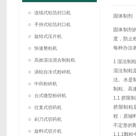
连续式铝箔封口机
固体制剂
手持式铝箔封口机
固体制剂
旋转式压片机
度，防止
每种办法
快速整粒机
高效湿法混合制粒机
1 湿法制
湿法制粒
涡轮自冷式粉碎机
法。水是
中药粉碎机
制粒、高
台式微型粉碎机
1.1 挤限
挤限制粒
往复式切药机
程：原辅
剁刀式切药机
不定形的
旋料式切片机
1.1.1颗