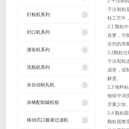
2 干法制
干法制粒
灯检机系列
粒工艺中
2.1 颗
封口机系列
首要，可
合剂的用
灌装机系列
2.2颗粒过
干法制粒
洗瓶机系列
成形，或
解度。
全自动制丸机
2.3 物料
物猜中润
浓稀配制罐机组
尽量少加
2.4 颗粒
移动式口服液过滤机
颗粒圆整