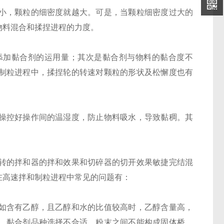
小，颗粒的细密度就越大。可是，当颗粒细密度过大的
物料混合和揉捏进程的力度。
添加黏合剂的运用量；其次是黏合剂与物料的黏合度不
制粒进程中，揉捏轮的转速对颗粒的形状及松懈度也有
操控好操作间的温湿度，防止物料吸水，导致黏稠。其
转的拌和器的拌和效果和切碎器的切开效果敏捷完结混
在高速拌和制粒进程中常见的问题有：
如含有乙醇，且乙醇和水的比值较高时，乙醇含量高，
。黏合剂品种选择不合适，粉末之间不能构成固体桥，