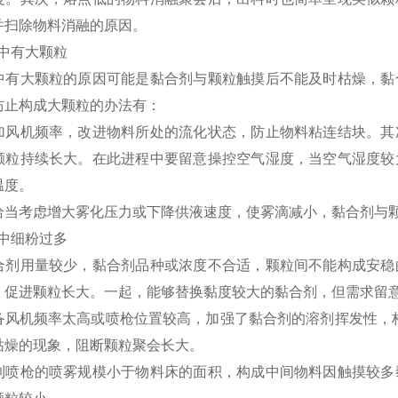
并扫除物料消融的原因。
颗粒中有大颗粒
中有大颗粒的原因可能是黏合剂与颗粒触摸后不能及时枯燥，黏
防止构成大颗粒的办法有：
加风机频率，改进物料所处的流化状态，防止物料粘连结块。其
颗粒持续长大。在此进程中要留意操控空气湿度，当空气湿度较
温度。
恰当考虑增大雾化压力或下降供液速度，使雾滴减小，黏合剂与
颗粒中细粉过多
合剂用量较少，黏合剂品种或浓度不合适，颗粒间不能构成安稳
，促进颗粒长大。一起，能够替换黏度较大的黏合剂，但需求留
备风机频率太高或喷枪位置较高，加强了黏合剂的溶剂挥发性，
枯燥的现象，阻断颗粒聚会长大。
到喷枪的喷雾规模小于物料床的面积，构成中间物料因触摸较多