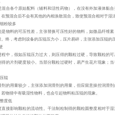
粒
是混合各个原始配料（辅料和活性药物），在没有外加液体黏合
，在预混合后不会有其他的内相涣散混合，致使预混合相对于湿
粒中细粉较多
能是物料的可压性差，主张替换可压性好的物料，如微晶纤维素
量。终，考虑到设备的压辊压力小，压片易碎，主张添加压辊的
硬
进程中，假如压辊压力过大，则压得的颗粒过硬，导致颗粒的可
制得的片剂硬度较小。当部分颗粒过硬时，易产生花片现象；当
粘压辊
滑剂的用量较少，主张添加润滑剂的用量，但应留意操控润滑剂
。若物猜中有吸湿性物料，也会引起物料粘压辊的现象。
圆整度低
度直接影响颗粒的流动性。干法制粒制得的颗粒圆整度相对于湿