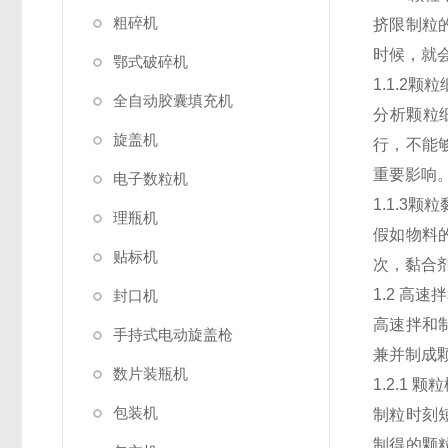
粗碎机
挤限制粒
时候，就
鄂式破碎机
1.1.2
全自动胶囊填充机
分析颗粒
旋盖机
行，不能
重要影响
电子数粒机
1.1.3颗
理瓶机
假如物料
贴标机
次，黏合
1.2 高速
封口机
高速拌和
手持式电动旋盖枪
兼并制成
数片装瓶机
1.2.1 
包装机
制粒时刻
制得的颗