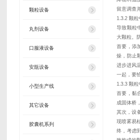
留意调查
颗粒设备
1.3.2 
导致颗粒
丸剂设备
大颗粒。
首要，添
口服液设备
燥，防止
进步进风
安瓿设备
一起，要
1.3.3 
小型生产线
首要，黏
成固体桥
其它设备
其次，设
现喷雾易
胶囊机系列
终，考虑