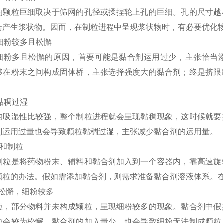
的颗粒巨细取决于筛网的孔径或揉捏轮上孔的巨细。孔的尺寸越
会产生浆状物。因而，在制粒进程中呈现浆状物时，有必要优化
颗粒细粉较多且松懈
细粉多且松懈的原因，首要可能是黏合剂运用过少，主张恰当
够在粉末之间构成固体桥，主张选择强度大的黏合剂；终是挤限
。
粒黏稠过湿
的吸湿性比较强，整个制粒进程就会呈现黏稠现象，这时候就要
剂运用过量也会导致颗粒黏稠过湿，主张减少黏合剂的运用量。
拌和制粒
制粒是将药物粉末、辅料和黏合剂加入到一个容器内，靠高速旋
颗粒的办法。假如需添加黏合剂，则需求准备黏合剂溶液体系。
颗粒松懈，细粉较多
短，部分物料并未构成颗粒，呈现细粉较多的现象。黏合剂中假
粒会较为松懈。黏合剂的加入量少，也会导致细粉无法制成颗粒