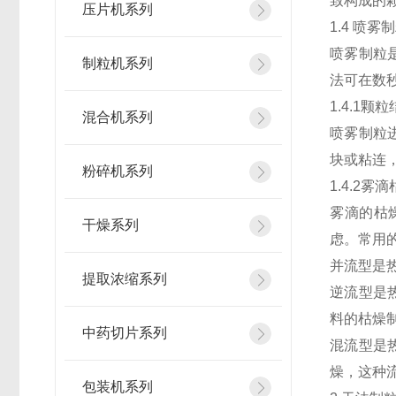
致构成的
压片机系列
1.4 喷雾
喷雾制粒
制粒机系列
法可在数
1.4.1颗
混合机系列
喷雾制粒
块或粘连
粉碎机系列
1.4.2雾
雾滴的枯
干燥系列
虑。常用
并流型是
提取浓缩系列
逆流型是
料的枯燥
中药切片系列
混流型是
燥，这种
包装机系列