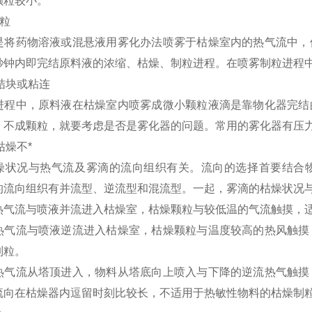
颗粒较小。
制粒
是将药物溶液或混悬液用雾化办法喷雾于枯燥室内的热气流中，
秒钟内即完结原料液的浓缩、枯燥、制粒进程。在喷雾制粒进程
粒结块或粘连
进程中，原料液在枯燥室内喷雾成微小颗粒液滴是靠物化器完结
，不成颗粒，就要考虑是否是雾化器的问题。常用的雾化器有压
滴枯燥不*
燥状况与热气流及雾滴的流向组织有关。流向的选择首要结合
的流向组织有并流型、逆流型和混流型。一起，雾滴的枯燥状况
热气流与喷液并流进入枯燥室，枯燥颗粒与较低温的气流触摸，
热气流与喷液逆流进入枯燥室，枯燥颗粒与温度较高的热风触摸
制粒。
热气流从塔顶进入，物料从塔底向上喷入与下降的逆流热气触摸
流向在枯燥器内逗留时刻比较长，不适用于热敏性物料的枯燥制