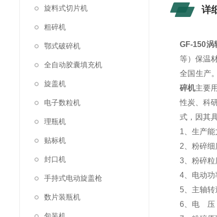
旋料式切片机
详
粗碎机
GF-15
鄂式破碎机
等）保温
全自动胶囊填充机
全国生产
旋盖机
碎机
主要
电子数粒机
性炭、科
式，因其
理瓶机
1、生产能力
贴标机
2、粉碎细度
封口机
3、粉碎粒
4、电动功率
手持式电动旋盖枪
5、主轴转速
数片装瓶机
6、电 压：
包装机