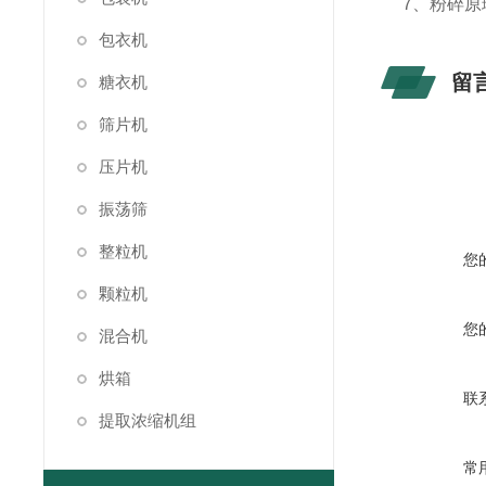
7、粉碎原
包衣机
留
糖衣机
筛片机
压片机
振荡筛
整粒机
您
颗粒机
您
混合机
烘箱
联
提取浓缩机组
常