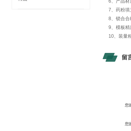
6、产品
7、药粉填
8、锁合合格
9、模板精度
10、装量
留
您
您