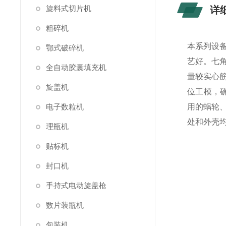
旋料式切片机
详
粗碎机
本系列设
鄂式破碎机
艺好。七
全自动胶囊填充机
量较实心
旋盖机
位工模，
电子数粒机
用的蜗轮
处和外壳均
理瓶机
贴标机
封口机
手持式电动旋盖枪
数片装瓶机
包装机