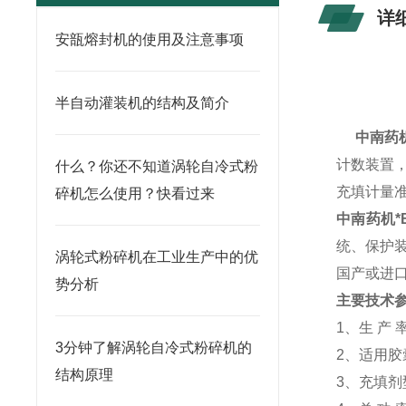
详
安瓿熔封机的使用及注意事项
半自动灌装机的结构及简介
中南药
计数装置
什么？你还不知道涡轮自冷式粉
充填计量
碎机怎么使用？快看过来
中南药机*
统、保护
涡轮式粉碎机在工业生产中的优
国产或进
势分析
主要技术
1
、生 产 
3分钟了解涡轮自冷式粉碎机的
2
、适用胶
结构原理
3
、充填剂