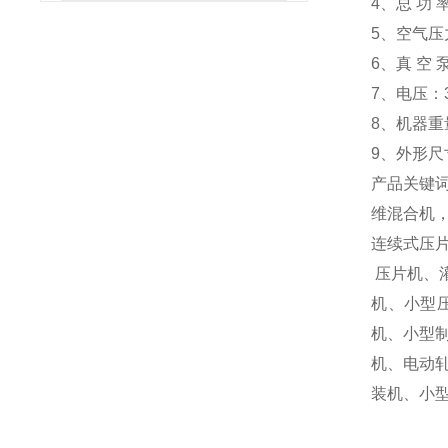
4
、总 功 
5
、空气压
6
、真 空
7
、电压：
8
、机器重
9
、外形尺
产品关键
维混合机
连续式压
压片机
、
机
、
小型
机
、
小型
机
、
电动
装机
、
小