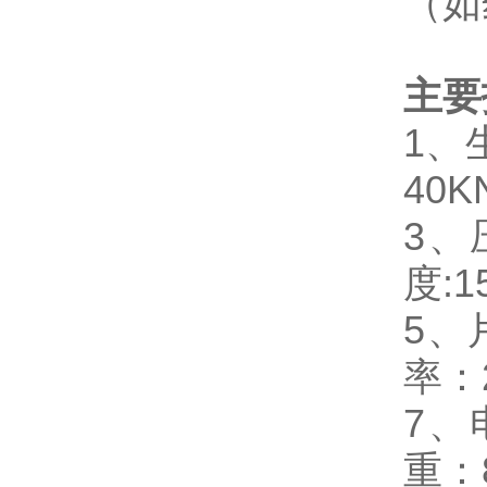
（如
主要
1
、
40K
3
、
度:1
5
、
率：2
7
、
重：8