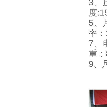
3
、
度:1
5
、
率：2
7
、
重：8
9
、尺