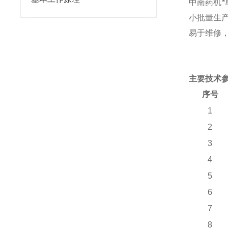
中南药机*
小批量生
易于维修
主要技术
序号
1
2
3
4
5
6
7
8