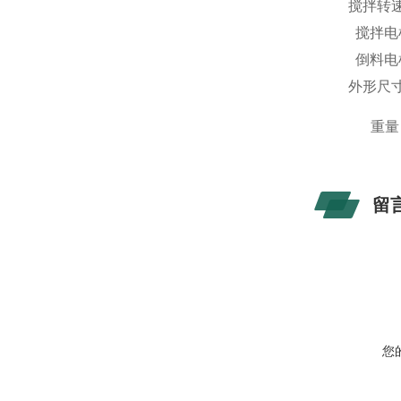
搅拌转速 
搅拌电机
倒料电机
外形尺寸
重量 
留
您