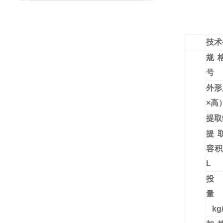
技术
规
号
外形
×高
提取
提
容
L
投
kg