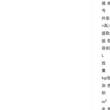
规
号
外形
×高
提取
提
容
L
投
kg/
加
2
m
夹