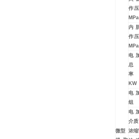
作
MPa
内
作
MPa
电
总
KW
电
组
电
介质
微型
浓缩