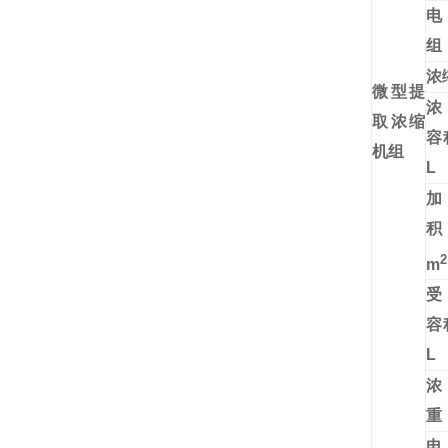
电
组
浓
微型提
浓
取浓缩
机组
L
加
2
m
受
L
浓
电