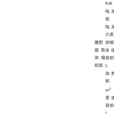
KW
电
组
电
介质
微型
浓缩
提取
浓
浓缩
容
机组
L
加
2
m
受
容
L