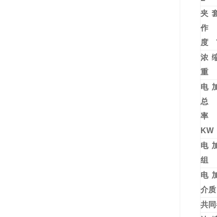
夹
作
度
浓
电
总
KW
电
组
电
介质
共同