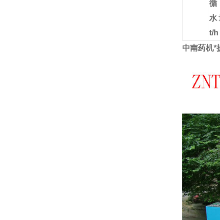
循
t/h
中南药机*