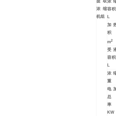
提取
浓
浓缩
容
机组
L
加
2
m
受
容
L
浓
电
总
KW