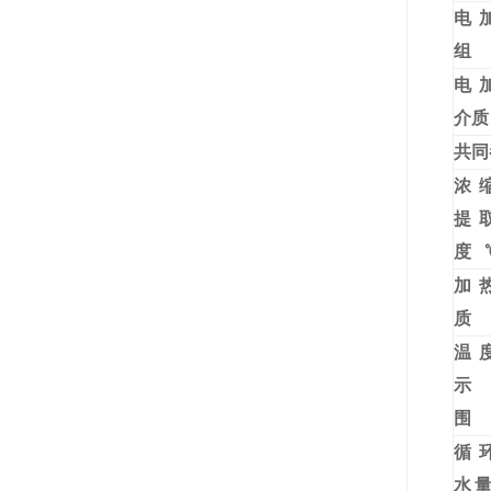
电
组
电
介质
共同
浓
提
度
加
质
温
示
循
水