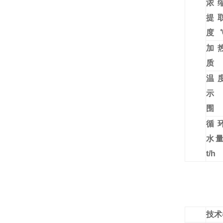
浓
提
度
加
质
温
示
循
水
t/h
技术