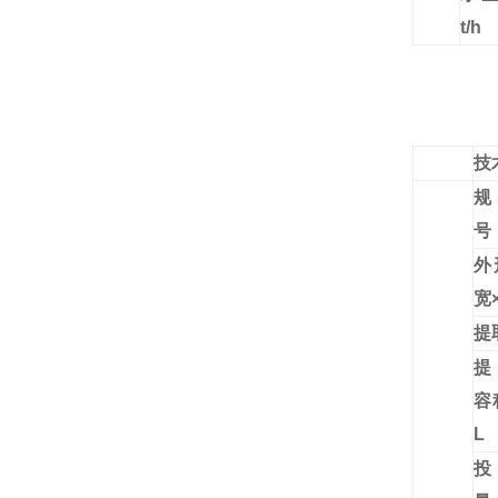
t/h
技
规
号
外
宽
提
提
L