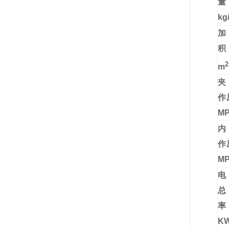
kg
加
2
m
夹
作
M
内
作
M
电
K