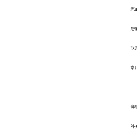
您
您
联
常
详
补