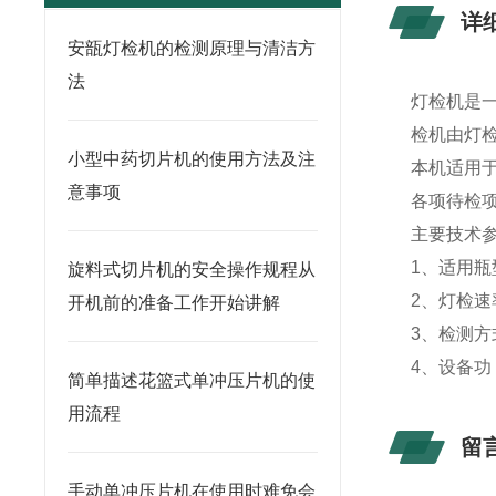
详
安瓿灯检机的检测原理与清洁方
法
灯检机是
检机由
灯
小型中药切片机的使用方法及注
本机适用
意事项
各项待检
主要技术
1、适用瓶
旋料式切片机的安全操作规程从
2、灯检速率
开机前的准备工作开始讲解
3、检测方
4、设备功 
简单描述花篮式单冲压片机的使
用流程
留
手动单冲压片机在使用时难免会