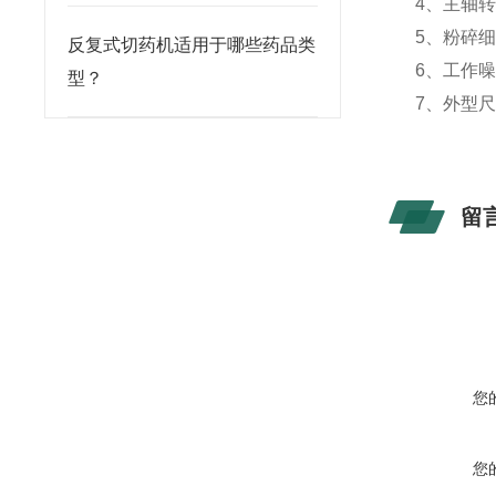
4、主轴转速：
5、粉碎细度
反复式切药机适用于哪些药品类
6、工作噪
型？
7、外型尺寸
留
您
您