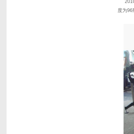
201
度为9