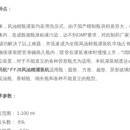
特点：
，风油精瓶灌装均采用负压式。由于国产模制瓶容积差异大，
体内，造成瓶颈瓶身粘液污染，达不到GMP要求，对此制药厂家
功解决了以上难题，并迅速成为全国风油精瓶灌装机市场占有量
确保灌装喷管准确插入瓶内，喷管在灌装液体时慢慢上升，*消
位装置，对于不能直立的各种异形瓶尤为适用。本机灌装精度达±0
药机* FYJ8风油精灌装机
适用瓶：圆形、方形、扁形、异形玻璃
花油瓶、香精瓶、细长瓶和各种不能直立的瓶型。
术参数：
装范围： 1-100 ml
装头数： 8头