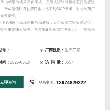
，风油精灌装均采用负压式。负压式灌装时须将瓶口倒置浸
内，造成瓶颈瓶身粘液污染，达不到GMP要求，对此制药厂
又无可奈何。
* FYJ8风油精灌装机自动进瓶，经定位器二次智能定位，
装喷管准确插入瓶内，喷管在灌装液体时慢慢上升，*消除泡
型号：
厂商性质：
生产厂家
时间：
2025-06-19
访 问 量：
3557
13974829222
立即咨询
联系电话：