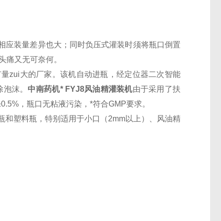
相应装量差异也大；同时负压式灌装时须将瓶口倒置
头痛又无可奈何。
zui大的厂家。该机自动进瓶，经定位器二次智能
除泡沫。
中南药机* FYJ8风油精灌装机
由于采用了扶
.5%，瓶口无粘液污染，*符合GMP要求。
瓶和塑料瓶，特别适用于小口（2mm以上）、风油精