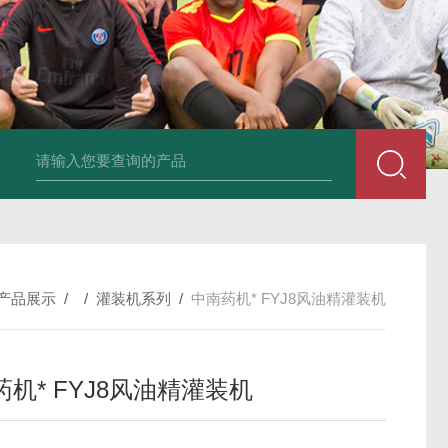
 / THP-10花篮式单冲压片机
反复式切药机
EGY-10系列长沙中南药
产品展示
/ /
灌装机系列
/
中南药机* FYJ8风油精灌装机
机* FYJ8风油精灌装机