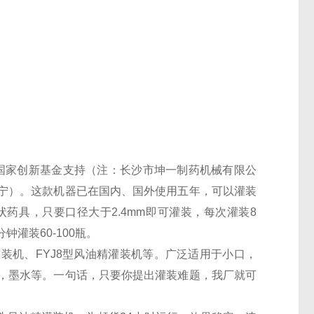
国家创新基金支持（注：长沙市坤一制药机械有限公
宁）。这款机器已在国内、国外使用五年，可以灌装
状药具，只要口径大于
2.4mm
即可灌装，每次灌装
8
分钟灌装
60-100
瓶。
灌装机、
FYJ8
型风油精灌装机等。广泛适用于小口，
，墨水等。一句话，只要你提出灌装难题，我厂就可