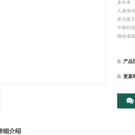
多年来
入液体
家头痛
中南药机
确保灌
沫。
产品
更新
详细介绍