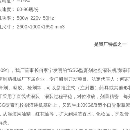
装精度： ±0.5%
速度： 60-96瓶/分
率： 500w 220v 50Hz
寸： 2600×1000×1650 mm3
是我厂特点之一
009
年，我厂董事长何家宁发明的“
GSG
型膏剂栓剂灌装机”荣获
南制药机械厂下属企业，专门研制开发项目。法定代表人：何家
膏剂、凝胶、栓剂等，可以是推注式（注射器）药具或其他形
于采用了直线式灌装，灌装过程平稳，对位准确，剂量精密，每
SG
型膏剂栓剂灌装机基础上，又派生出
XKG6/8
型小口异形瓶
，从灌装风油精，红花油等，扩大到灌装香水，化妆品，护发膏
解决。