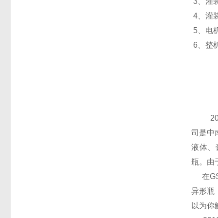
3、灌
4、灌装
5、电机功
6、整机尺
2
司是中
液体、
瓶。由
在
G
异形瓶
以为你