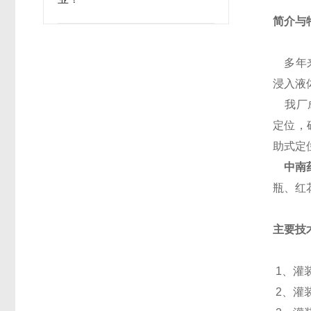
简介与
多年来
浸入液
我厂成
定位，
助式定
中南
瓶、红
主要技
1、灌
2、灌